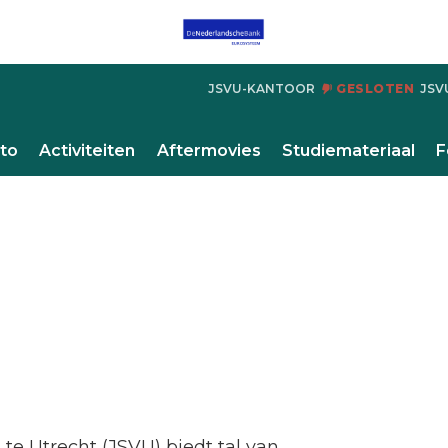
JSVU-KANTOOR
GESLOTEN
JSV
to
Activiteiten
Aftermovies
Studiemateriaal
F
te Utrecht (JSVU) biedt tal van