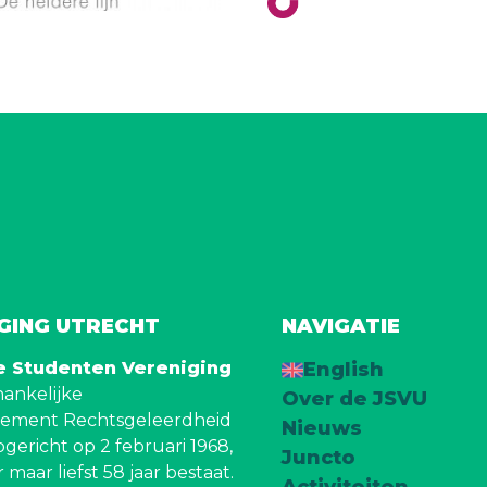
IGING UTRECHT
NAVIGATIE
e Studenten Vereniging
English
fhankelijke
Over de JSVU
tement Rechtsgeleerdheid
Nieuws
pgericht op 2 februari 1968,
Juncto
maar liefst 58 jaar bestaat.