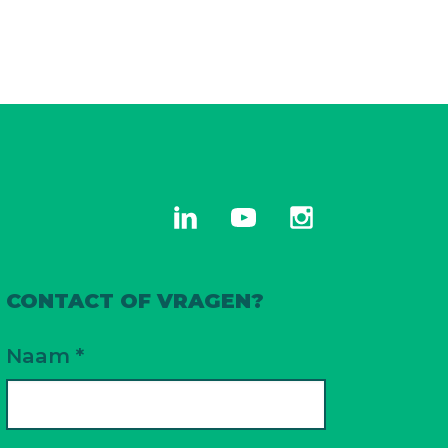
linkedin
youtube
instagram
CONTACT OF VRAGEN?
Naam *