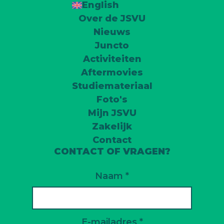
English
Over de JSVU
Nieuws
Juncto
Activiteiten
Aftermovies
Studiemateriaal
Foto's
Mijn JSVU
Zakelijk
Contact
CONTACT OF VRAGEN?
Naam *
E-mailadres *