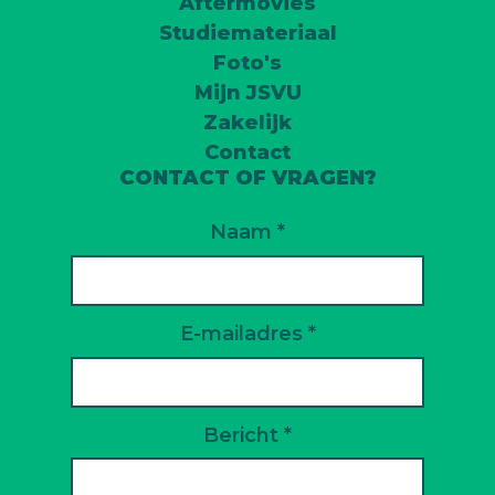
Aftermovies
Studiemateriaal
Foto's
Mijn JSVU
Zakelijk
Contact
CONTACT OF VRAGEN?
Naam *
E-mailadres *
Bericht *