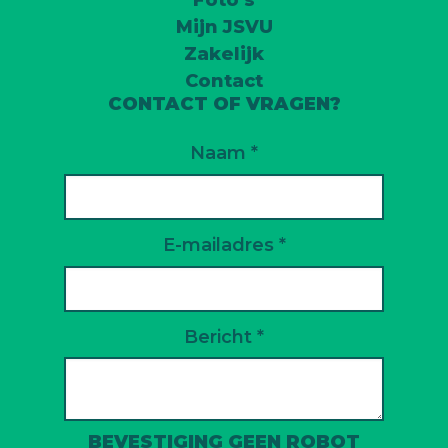
Foto's
Mijn JSVU
Zakelijk
Contact
CONTACT OF VRAGEN?
Naam *
E-mailadres *
Bericht *
BEVESTIGING GEEN ROBOT