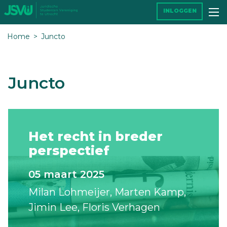
INLOGGEN
Home
Juncto
Juncto
Het recht in breder
perspectief
05 maart 2025
Milan Lohmeijer
Marten Kamp
Jimin Lee
Floris Verhagen